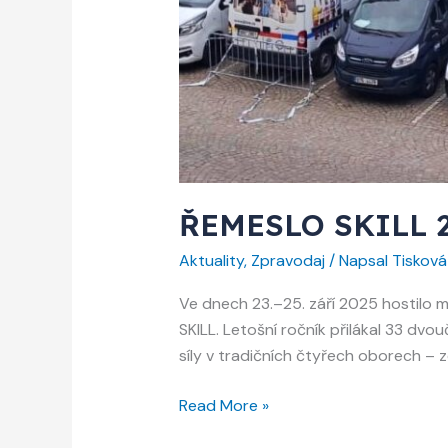
ŘEMESLO SKILL 20
Aktuality
,
Zpravodaj
/ Napsal
Tisková 
Ve dnech 23.–25. září 2025 hostilo
SKILL. Letošní ročník přilákal 33 dvou
síly v tradičních čtyřech oborech – 
ŘEMESLO
Read More »
SKILL