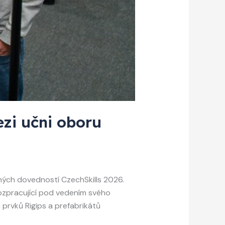
zi učni oboru
ných dovedností CzechSkills 2026.
ozpracující pod vedením svého
prvků Rigips a prefabrikátů