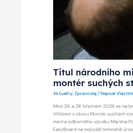
Titul národního m
montér suchých st
Aktuality
,
Zpravodaj
/ Napsal
Vlastim
Mezi 26. a 28. březnem 2026 se na b
Vítězem v oboru Montér suchých stav
mistra odborného výcviku Martina Po
EasyBoard na nejvyšší řemeslné úrovn