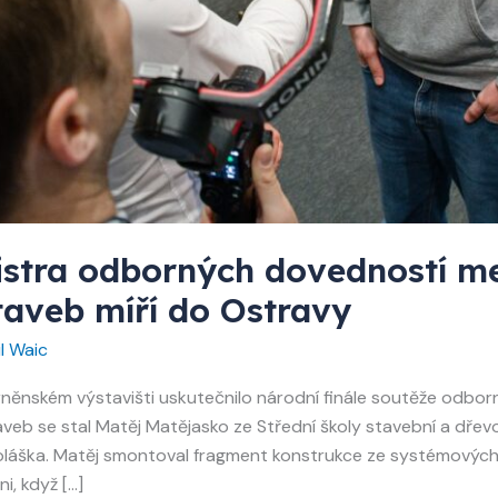
istra odborných dovedností me
aveb míří do Ostravy
il Waic
rněnském výstavišti uskutečnilo národní finále soutěže odbor
eb se stal Matěj Matějasko ze Střední školy stavební a dřev
láška. Matěj smontoval fragment konstrukce ze systémových 
i, když […]