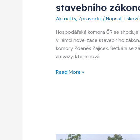
stavebního zákon
Aktuality
,
Zpravodaj
/ Napsal
Tiskov
Hospodářská komora ČR se shoduje s 
v rámci novelizace stavebního zákon
komory Zdeněk Zajíček. Setkání se z
a svazy, které nová
Komora
Read More »
se
s ministryní
Mrázovou
shodla
na
principech
novely
stavebního