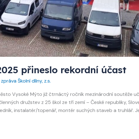
25 přineslo rekordní účast
zpráva Školní dílny, z.s.
 město Vysoké Mýto již čtrnáctý ročník mezinárodní soutěže
členných družstev z 25 škol ze tří zemí – České republiky, Slov
zedník, instalatér/topenář, montér suchých staveb a truhlář. 