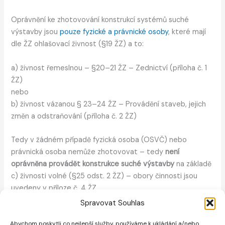
Oprávnění ke zhotovování konstrukcí systémů suché
výstavby jsou
pouze fyzické a právnické osoby
, které mají
dle ŽZ ohlašovací živnost (§19 ŽZ) a to:
a) živnost řemeslnou – §20–21 ŽZ – Zednictví (příloha č. 1
ŽZ)
nebo
b) živnost vázanou § 23–24 ŽZ – Provádění staveb, jejich
změn a odstraňování (příloha č. 2 ŽZ)
Tedy v žádném případě fyzická osoba (OSVČ) nebo
právnická osoba nemůže zhotovovat – tedy
není
oprávněna provádět konstrukce suché výstavby
na základě
c) živnosti volné (§25 odst. 2 ŽZ) – obory činnosti jsou
uvedeny v příloze č. 4 ŽZ.
Spravovat Souhlas
Nejčastěji je povinnost správné živnosti obcházena
uvedením oboru č. 45. Přípravné a dokončovací stavební
Abychom poskytli co nejlepší služby, používáme k ukládání a/nebo