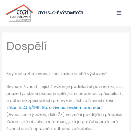
Přeskočit
na
CECH SUCHÉ VÝSTAVBY ČR
obsah
Dospělí
Kdy mohu zhotovovat konstrukce suché výstavby?
Seznam živností, jejichž výkon je podnikatel povinen zajistit
pouze fyzickými osobami splňujícími odbornou způsobilost,
a odborné způsobilosti pro výkon těchto činností, řeší
zákon č. 455/1991 Sb. o živnostenském podnikání
(živnostenský zákon, dále ŽZ) ve znění pozdějších předpisů.
Zákon také obsahuje informaci, jaká je potřeba pro které
živnostenské oprávnění odborná způsobilost.