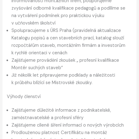
informovanosti montážních firem, podporujeme
zvyšování odborné kvalifikace pedagogů a podílíme se
na vytváření podmínek pro praktickou výuku
v učňovském školství
Spolupracujeme s ÚRS Praha (pravidelná aktualizace
Katalogu popisů a cen stavebních prací, katalog slouží
rozpočtářům staveb, montážním firmám a investorům
k rychlé orientaci v cenách
Zajišťujeme provádění zkoušek „ profesní kvalifikace
Montér suchých staveb“
Již několik let připravujeme podklady a náležitosti
k průběhu blížící se Mistrovské zkoušky.
Výhody členství
Zajišťujeme důležité informace z podnikatelské,
zaměstnavatelské a profesní sféry
Zajišťujeme cílené šíření informací o nových výrobcích
Prodlouženou platnost Certifikátu na montáž