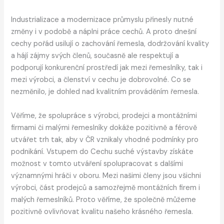
Industrializace a modernizace průmyslu přinesly nutné
změny i v podobě a náplni práce cechů. A proto dnešní
cechy pořád usilují o zachování řemesla, dodržování kvality
a hájí zájmy svých členů, současně ale respektují a
podporují konkurenční prostředí jak mezi řemeslníky, tak i
mezi výrobci, a členství v cechu je dobrovolné. Co se
nezměnilo, je dohled nad kvalitním prováděním řemesla.
Věříme, že spolupráce s výrobci, prodejci a montážními
firmami či malými řemeslníky dokáže pozitivně a férově
utvářet trh tak, aby v ČR vznikaly vhodné podmínky pro
podnikání. Vstupem do Cechu suché výstavby získáte
možnost v tomto utváření spolupracovat s dalšími
významnými hráči v oboru. Mezi našimi členy jsou všichni
výrobci, část prodejců a samozřejmě montážních firem i
malých řemeslníků. Proto věříme, že společně můžeme
pozitivně ovlivňovat kvalitu našeho krásného řemesla.