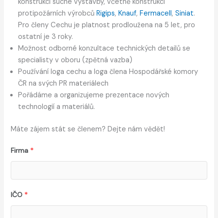
konstrukcí suché výstavby, včetně konstrukcí
protipožárních výrobců
Rigips
,
Knauf
,
Fermacell
,
Siniat
.
Pro členy Cechu je platnost prodloužena na 5 let, pro
ostatní je 3 roky.
Možnost odborné konzultace technických detailů se
specialisty v oboru (zpětná vazba)
Používání loga cechu a loga člena Hospodářské komory
ČR na svých PR materiálech
Pořádáme a organizujeme prezentace nových
technologií a materiálů.
Máte zájem stát se členem? Dejte nám vědět!
Firma
*
IČO
*