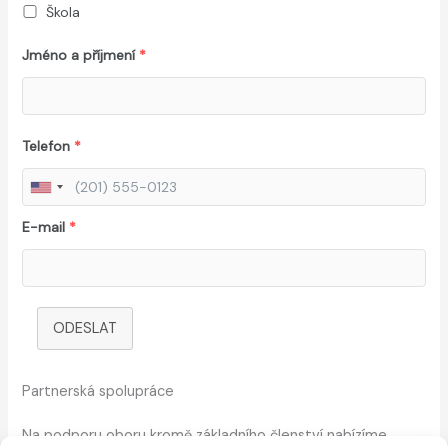
Škola
Jméno a příjmení
*
Telefon
*
E-mail
*
ODESLAT
Partnerská spolupráce
Na podporu oboru kromě základního členství nabízíme