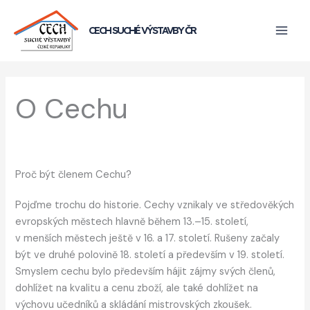
Přeskočit
na
CECH SUCHÉ VÝSTAVBY ČR
obsah
O Cechu
Proč být členem Cechu?
Pojďme trochu do historie. Cechy vznikaly ve středověkých
evropských městech hlavně během 13.–15. století,
v menších městech ještě v 16. a 17. století. Rušeny začaly
být ve druhé polovině 18. století a především v 19. století.
Smyslem cechu bylo především hájit zájmy svých členů,
dohlížet na kvalitu a cenu zboží, ale také dohlížet na
výchovu učedníků a skládání mistrovských zkoušek.