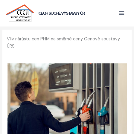
Přeskočit
na
CECH SUCHÉ VÝSTAVBY ČR
obsah
Vliv nárůstu cen PHM na směrné ceny Cenové soustavy
ÚRS