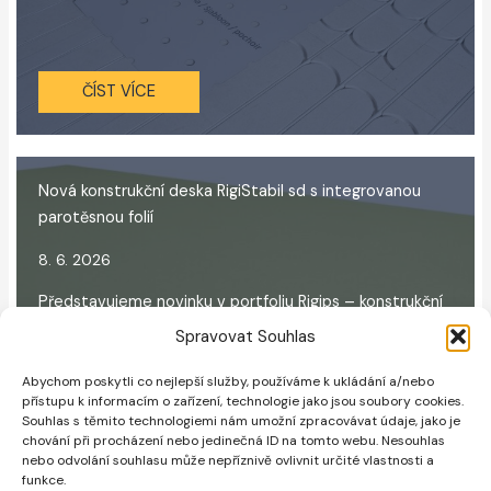
ČÍST VÍCE
Nová konstrukční deska RigiStabil sd s integrovanou
parotěsnou folií
8. 6. 2026
Představujeme novinku v portfoliu Rigips – konstrukční
sádrokartonovou desku RigiStabil sd. Tato deska
Spravovat Souhlas
reaguje na rostoucí...
Abychom poskytli co nejlepší služby, používáme k ukládání a/nebo
přístupu k informacím o zařízení, technologie jako jsou soubory cookies.
Souhlas s těmito technologiemi nám umožní zpracovávat údaje, jako je
chování při procházení nebo jedinečná ID na tomto webu. Nesouhlas
ČÍST VÍCE
nebo odvolání souhlasu může nepříznivě ovlivnit určité vlastnosti a
funkce.