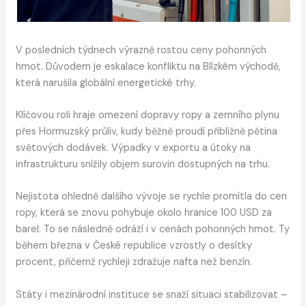
V posledních týdnech výrazně rostou ceny pohonných
hmot. Důvodem je eskalace konfliktu na Blízkém východě,
která narušila globální energetické trhy.
Klíčovou roli hraje omezení dopravy ropy a zemního plynu
přes Hormuzský průliv, kudy běžně proudí přibližně pětina
světových dodávek. Výpadky v exportu a útoky na
infrastrukturu snížily objem surovin dostupných na trhu.
Nejistota ohledně dalšího vývoje se rychle promítla do cen
ropy, která se znovu pohybuje okolo hranice 100 USD za
barel. To se následně odráží i v cenách pohonných hmot. Ty
během března v České republice vzrostly o desítky
procent, přičemž rychleji zdražuje nafta než benzín.
Státy i mezinárodní instituce se snaží situaci stabilizovat –