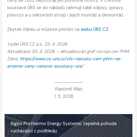
ceny se totiž nepočítají jen pohonné hmoty. V Cenové
soustavě ÚRS se do nákladů zahrnují také odpisy, opravy,
převozy a u některých strojů i jejich montáž a demontáž.
Zbytek článku si můžete přečíst na
webu ÚRS CZ
.
Vydal ÚRS CZ a.s., 23. 4. 2026
Aktualizace 30. 4. 2026 – aktualizován graf vývoje cen PHM
Zdroj:
https://www.cs-urs.cz/vliv-narustu-cen-phm-na-
smerne-ceny-cenove-soustavy-urs/
Vlastimil Waic
1. 5. 2026
Rigips Prothermo Energy Systems: tepelná pohoda
vycházející z podhledu