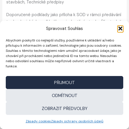
stavbách, Technické předpisy
Doporučené podklady jako příloha k SOD v rámci předávání
technologických podkladů pro jednotlivé stavby (Kontrolně
Spravovat Souhlas
zkušebního plánu – KZP)
Abychom poskytli co nejlepší služby, používáme k ukládání a/nebo
přístupu k informacím o zařízení, technologie jako jsou soubory cookies.
Souhlas s těmito technologiemi nám umožní zpracovávat údaje, jako je
chování při procházení nebo jedinečná ID na tomto webu. Nesouhlas
←
Předchozí Document
Další Document
→
nebo odvolání souhlasu může nepříznivě ovlivnit určité vlastnosti a
funkce.
PŘIJMOUT
Zásady cookies
Zásady ochrany osobních údajů
ODMÍTNOUT
ZOBRAZIT PŘEDVOLBY
Zásady cookies
Zásady ochrany osobních údajů