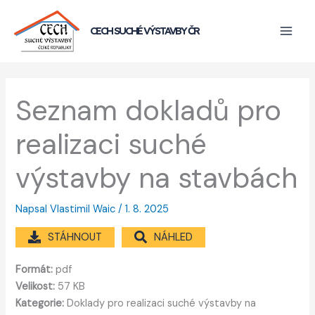
Přeskočit
na
CECH SUCHÉ VÝSTAVBY ČR
obsah
Seznam dokladů pro
realizaci suché
výstavby na stavbách
Napsal
Vlastimil Waic
/
1. 8. 2025
STÁHNOUT
NÁHLED
Formát:
pdf
Velikost:
57 KB
Kategorie:
Doklady pro realizaci suché výstavby na